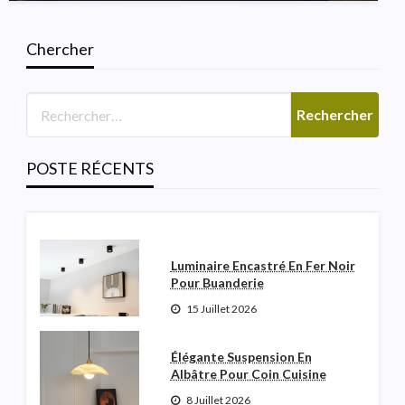
Chercher
SALLE DE BAINS
Lumière De Vanité Moderne
Italienne Pour La Salle De
Poudre
POSTE RÉCENTS
Robinette N Garceau
3 Août 2026
Luminaire Encastré En Fer Noir
Pour Buanderie
15 Juillet 2026
Élégante Suspension En
Albâtre Pour Coin Cuisine
8 Juillet 2026