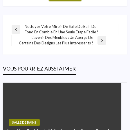
Navigation
Nettoyez Votre Miroir De Salle De Bain De
Previous
Fond En Comble En Une Seule Étape Facile !
De
Post
L’avenir Des Meubles : Un Aperçu De
Next
L’article
Certains Des Designs Les Plus Intéressants !
Post
VOUS POURRIEZ AUSSI AIMER
SALLE DE BAINS