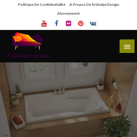
Skip
Politique De Confidentialité
À Propos De Kristalya Design
To
Abonnement
Content
Site De Partage De Design De Mobilier Créatif
Kristalya Design