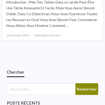
Introduction : Plier Des Tables Dans Le Jardin Peut Être
Une Tâche Amusante Et Facile, Mais Vous Aurez Besoin
D’aide. Dans Ce Didacticiel, Nous Vous Fournirons Toutes
Les Ressources Dont Vous Avez Besoin Pour Commencer.
Nous Allons Vous Montrer Comment…
1 Décembre 2022
Posted
Robinette N Garceau
On
Chercher
SALLE DE BAINS
Lumière De Vanité Moderne
Italienne Pour La Salle De
Poudre
POSTE RÉCENTS