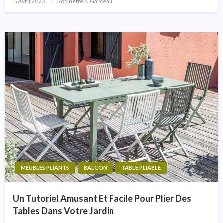
6 Avril 2023
Posted
Robinette N Garceau
On
MEUBLES PLIANTS
BALCON
TABLE PLIABLE
Un Tutoriel Amusant Et Facile Pour Plier Des
Tables Dans Votre Jardin