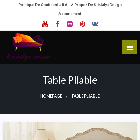
Skip
Politique De Confidentialité
À Propos De Kristalya Design
To
Abonnement
Content
Site De Partage De Design De Mobilier Créatif
Kristalya Design
Table Pliable
HOMEPAGE
TABLE PLIABLE