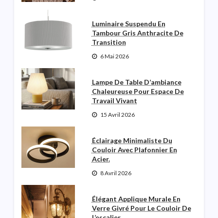
Luminaire Suspendu En
Tambour Gris Anthracite De
Transition
6 Mai 2026
Lampe De Table D’ambiance
Chaleureuse Pour Espace De
Travail Vivant
15 Avril 2026
Éclairage Minimaliste Du
Couloir Avec Plafonnier En
Acier.
8 Avril 2026
Élégant Applique Murale En
Verre Givré Pour Le Couloir De
L’escalier