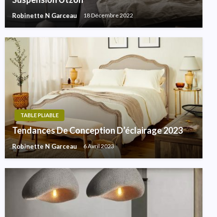
Robinette N Garceau
18 Décembre 2022
TABLE PLIABLE
Tendances De Conception D’éclairage 2023
Robinette N Garceau
6 Avril 2023