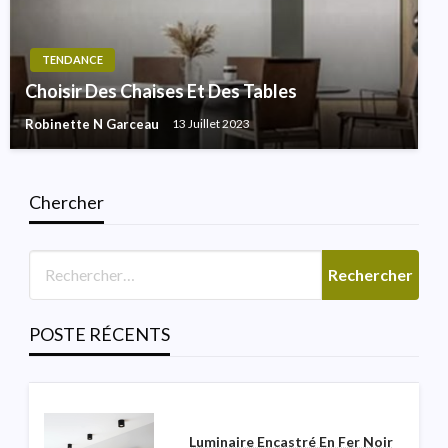
TENDANCE
Choisir Des Chaises Et Des Tables
Robinette N Garceau
13 Juillet 2023
Chercher
SALLE DE BAINS
Lumière De Vanité Moderne
Italienne Pour La Salle De
Poudre
POSTE RÉCENTS
Robinette N Garceau
3 Août 2026
Luminaire Encastré En Fer Noir