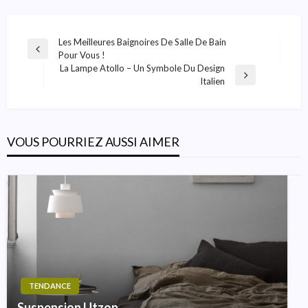
Navigation
Les Meilleures Baignoires De Salle De Bain
Previous
Pour Vous !
De
Post
La Lampe Atollo – Un Symbole Du Design
Next
L’article
Italien
Post
VOUS POURRIEZ AUSSI AIMER
TENDANCE
Suspension Utzon