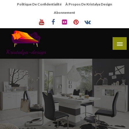
Skip
Politique De Confidentialité
À Propos De Kristalya Design
To
Abonnement
Content
Site De Partage De Design De Mobilier Créatif
Kristalya Design