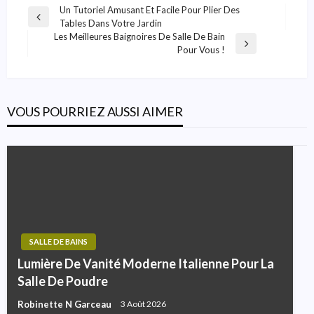
Navigation
Un Tutoriel Amusant Et Facile Pour Plier Des
Previous
Tables Dans Votre Jardin
De
Post
Les Meilleures Baignoires De Salle De Bain
Next
L’article
Pour Vous !
Post
VOUS POURRIEZ AUSSI AIMER
SALLE DE BAINS
Lumière De Vanité Moderne Italienne Pour La
Salle De Poudre
Robinette N Garceau
3 Août 2026