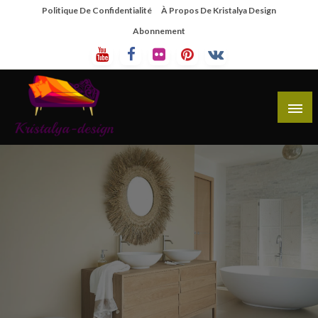
Skip
Politique De Confidentialité
À Propos De Kristalya Design
To
Abonnement
Content
Site De Partage De Design De Mobilier Créatif
Kristalya Design