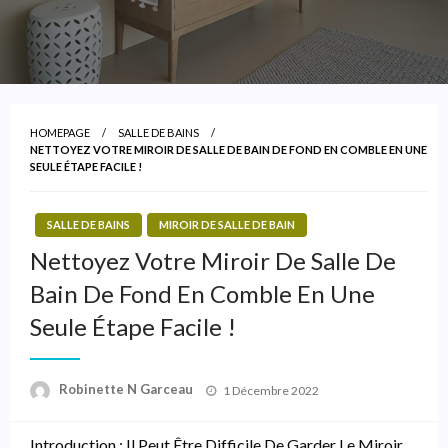
HOMEPAGE
SALLE DE BAINS
NETTOYEZ VOTRE MIROIR DE SALLE DE BAIN DE FOND EN COMBLE EN UNE
SEULE ÉTAPE FACILE !
SALLE DE BAINS
MIROIR DE SALLE DE BAIN
Nettoyez Votre Miroir De Salle De
Bain De Fond En Comble En Une
Seule Étape Facile !
Posted
Robinette N Garceau
1 Décembre 2022
On
Introduction : Il Peut Être Difficile De Garder Le Miroir