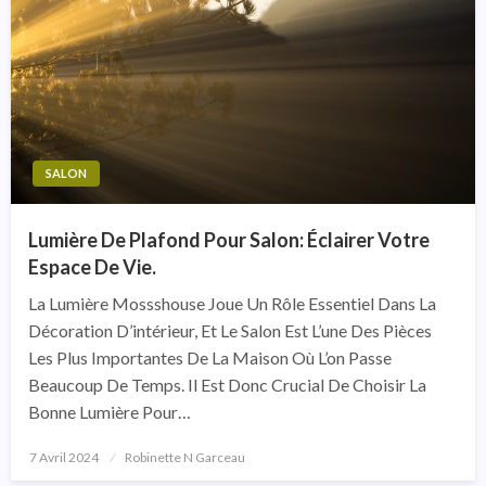
SALON
Lumière De Plafond Pour Salon: Éclairer Votre
Espace De Vie.
La Lumière Mossshouse Joue Un Rôle Essentiel Dans La
Décoration D’intérieur, Et Le Salon Est L’une Des Pièces
Les Plus Importantes De La Maison Où L’on Passe
Beaucoup De Temps. Il Est Donc Crucial De Choisir La
Bonne Lumière Pour…
7 Avril 2024
Posted
Robinette N Garceau
On