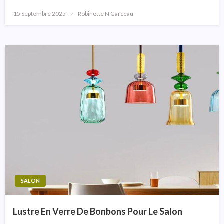
15 Septembre 2025
Posted
Robinette N Garceau
On
SALON
Lustre En Verre De Bonbons Pour Le Salon