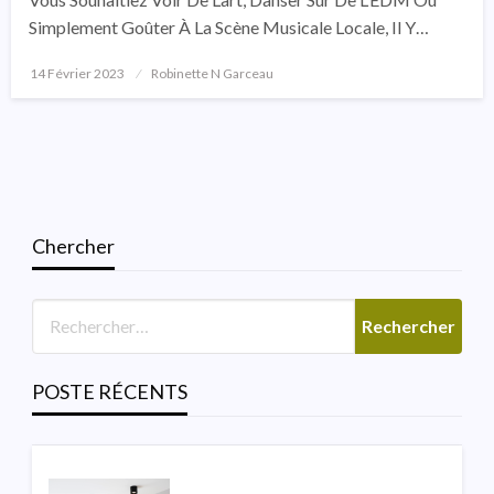
Simplement Goûter À La Scène Musicale Locale, Il Y…
14 Février 2023
Posted
Robinette N Garceau
On
Chercher
SALLE DE BAINS
Lumière De Vanité Moderne
Italienne Pour La Salle De
Poudre
POSTE RÉCENTS
Robinette N Garceau
3 Août 2026