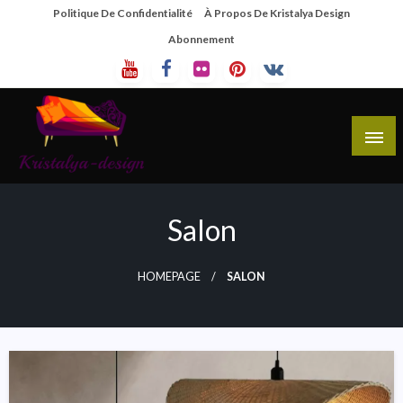
Skip
Politique De Confidentialité
À Propos De Kristalya Design
To
Abonnement
Content
Site De Partage De Design De Mobilier Créatif
Kristalya Design
Salon
HOMEPAGE
SALON