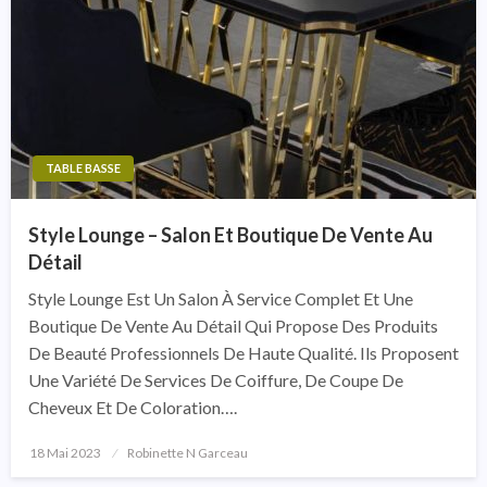
TABLE BASSE
Style Lounge – Salon Et Boutique De Vente Au
Détail
Style Lounge Est Un Salon À Service Complet Et Une
Boutique De Vente Au Détail Qui Propose Des Produits
De Beauté Professionnels De Haute Qualité. Ils Proposent
Une Variété De Services De Coiffure, De Coupe De
Cheveux Et De Coloration….
18 Mai 2023
Posted
Robinette N Garceau
On