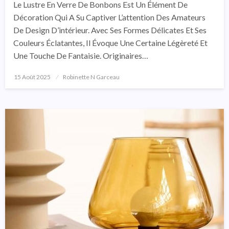
Le Lustre En Verre De Bonbons Est Un Élément De
Décoration Qui A Su Captiver L’attention Des Amateurs
De Design D’intérieur. Avec Ses Formes Délicates Et Ses
Couleurs Éclatantes, Il Évoque Une Certaine Légèreté Et
Une Touche De Fantaisie. Originaires…
15 Août 2025
Posted
Robinette N Garceau
On