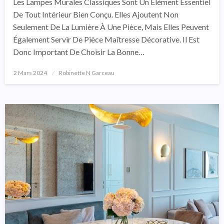
Les Lampes Murales Classiques Sont Un Élément Essentiel
De Tout Intérieur Bien Conçu. Elles Ajoutent Non
Seulement De La Lumière À Une Pièce, Mais Elles Peuvent
Également Servir De Pièce Maîtresse Décorative. Il Est
Donc Important De Choisir La Bonne…
2 Mars 2024
Posted
Robinette N Garceau
On