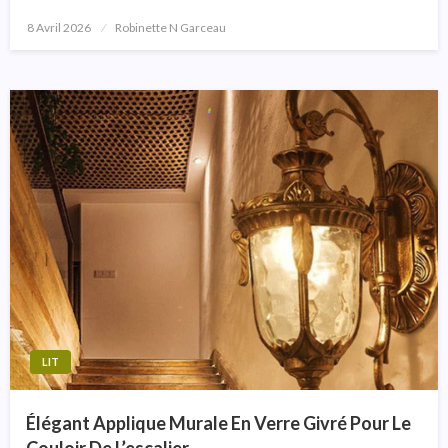
8 Avril 2026
Posted
Robinette N Garceau
On
LIT
Élégant Applique Murale En Verre Givré Pour Le