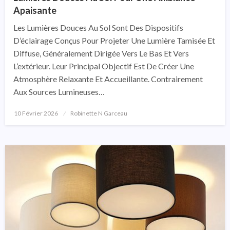
Apaisante
Les Lumières Douces Au Sol Sont Des Dispositifs
D’éclairage Conçus Pour Projeter Une Lumière Tamisée Et
Diffuse, Généralement Dirigée Vers Le Bas Et Vers
L’extérieur. Leur Principal Objectif Est De Créer Une
Atmosphère Relaxante Et Accueillante. Contrairement
Aux Sources Lumineuses…
10 Février 2026
Posted
Robinette N Garceau
On