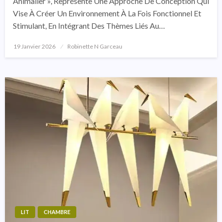
Animalier », Représente Une Approche De Conception Qui
Vise À Créer Un Environnement À La Fois Fonctionnel Et
Stimulant, En Intégrant Des Thèmes Liés Au…
19 Janvier 2026
Posted
Robinette N Garceau
On
LIT
CHAMBRE