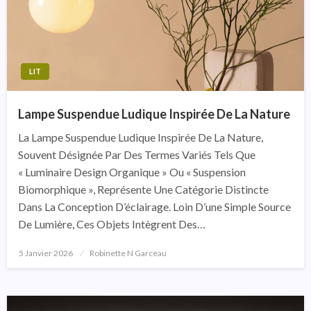
LIT
Lampe Suspendue Ludique Inspirée De La Nature
La Lampe Suspendue Ludique Inspirée De La Nature,
Souvent Désignée Par Des Termes Variés Tels Que
« Luminaire Design Organique » Ou « Suspension
Biomorphique », Représente Une Catégorie Distincte
Dans La Conception D’éclairage. Loin D’une Simple Source
De Lumière, Ces Objets Intègrent Des…
5 Janvier 2026
Posted
Robinette N Garceau
On