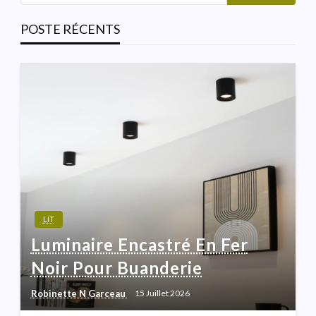
POSTE RÉCENTS
LIT
Luminaire Encastré En Fer
Noir Pour Buanderie
Robinette N Garceau
15 Juillet 2026