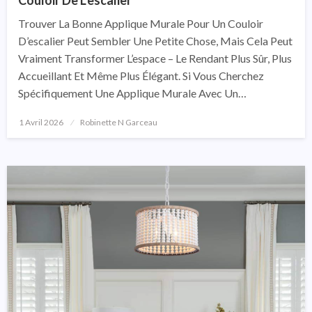
Couloir De L’escalier
Trouver La Bonne Applique Murale Pour Un Couloir
D’escalier Peut Sembler Une Petite Chose, Mais Cela Peut
Vraiment Transformer L’espace – Le Rendant Plus Sûr, Plus
Accueillant Et Même Plus Élégant. Si Vous Cherchez
Spécifiquement Une Applique Murale Avec Un…
1 Avril 2026
Posted
Robinette N Garceau
On