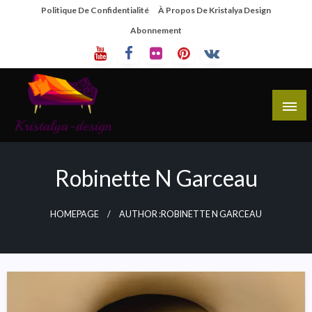
Skip
Politique De Confidentialité
À Propos De Kristalya Design
To
Abonnement
Content
Site De Partage De Design De Mobilier Créatif
Kristalya Design
Robinette N Garceau
HOMEPAGE
AUTHOR :ROBINETTE N GARCEAU