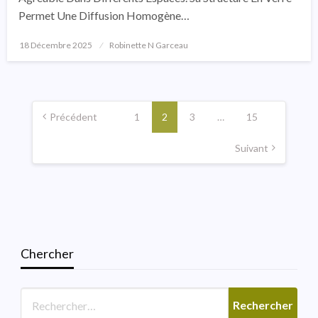
Permet Une Diffusion Homogène…
18 Décembre 2025
Posted
Robinette N Garceau
On
Pagination
Des
Précédent
1
2
3
…
15
Publications
Suivant
Chercher