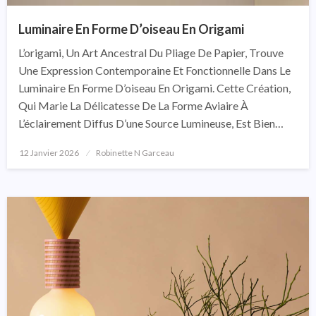
Luminaire En Forme D’oiseau En Origami
L’origami, Un Art Ancestral Du Pliage De Papier, Trouve
Une Expression Contemporaine Et Fonctionnelle Dans Le
Luminaire En Forme D’oiseau En Origami. Cette Création,
Qui Marie La Délicatesse De La Forme Aviaire À
L’éclairement Diffus D’une Source Lumineuse, Est Bien…
12 Janvier 2026
Posted
Robinette N Garceau
On