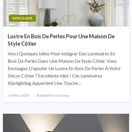
NON CLASSÉ
Lustre En Bois De Perles Pour Une Maison De
Style Côtier
Voici Quelques Idées Pour Intégrer Des Luminaires En
Bois De Perles Dans Une Maison De Style Côtier. Vous
Envisagez D’ajouter Un Lustre En Bois De Perles À Votre
Décor Côtier ? Excellente Idée ! Ces Luminaires
Aijolighting Apportent Une Touche…
16 Mars 2026
Posted
Robinette N Garceau
On