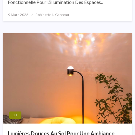
Fonctionnelle Pour L’illumination Des Espaces…
9 Mars 2026
Posted
Robinette N Garceau
On
LIT
Lumières Douces Au Sol Pour Une Ambiance