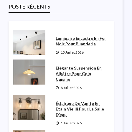
Salle De Poudre
POSTE RÉCENTS
Robinette N Garceau
3 Août 2026
Luminaire Encastré En Fer
Noir Pour Buanderie
15 Juillet 2026
Élégante Suspension En
Albâtre Pour Coin
Cuisine
8 Juillet 2026
Éclairage De Vanité En
Étain Vieilli Pour La Salle
D’eau
1 Juillet 2026