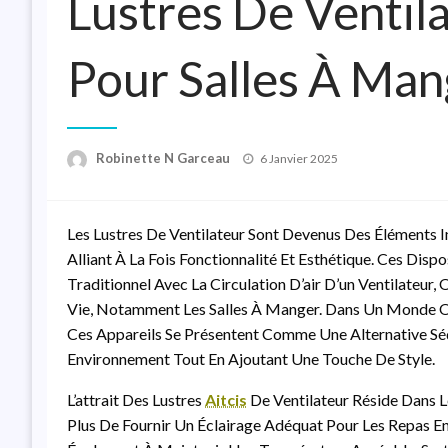
Lustres De Ventil
Pour Salles À Man
Posted
Robinette N Garceau
6 Janvier 2025
On
Les Lustres De Ventilateur Sont Devenus Des Éléments 
Alliant À La Fois Fonctionnalité Et Esthétique. Ces Disp
Traditionnel Avec La Circulation D’air D’un Ventilateur,
Vie, Notamment Les Salles À Manger. Dans Un Monde Où 
Ces Appareils Se Présentent Comme Une Alternative Sé
Environnement Tout En Ajoutant Une Touche De Style.
L’attrait Des Lustres
Aitcis
De Ventilateur Réside Dans L
Plus De Fournir Un Éclairage Adéquat Pour Les Repas En