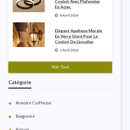
Couloir Avec Plafonnier
En Acier.
8 Avril 2026
Élégant Applique Murale
En Verre Givré Pour Le
Couloir De L’escalier
1 Avril 2026
Voir Tout
Catégorie
Armoire Coiffeuse
Baignoire
Balcon