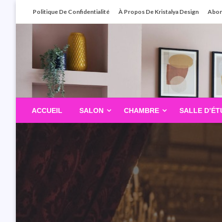
Skip
Politique De Confidentialité
À Propos De Kristalya Design
Abo
To
Content
ACCUEIL
SALON
CHAMBRE
SALLE D’ÉT