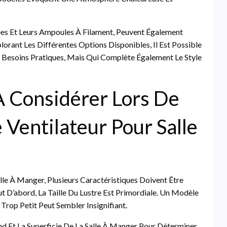
inées Et Leurs Ampoules À Filament, Peuvent Également
orant Les Différentes Options Disponibles, Il Est Possible
Besoins Pratiques, Mais Qui Complète Également Le Style
À Considérer Lors De
 Ventilateur Pour Salle
alle À Manger, Plusieurs Caractéristiques Doivent Être
t D’abord, La Taille Du Lustre Est Primordiale. Un Modèle
Trop Petit Peut Sembler Insignifiant.
nd Et La Superficie De La Salle À Manger Pour Déterminer