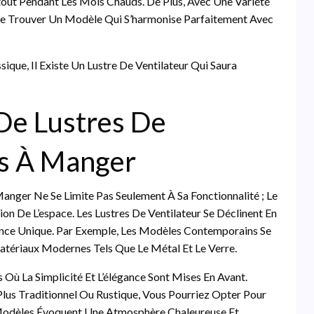
out Pendant Les Mois Chauds. De Plus, Avec Une Variété
 De Trouver Un Modèle Qui S’harmonise Parfaitement Avec
que, Il Existe Un Lustre De Ventilateur Qui Saura
 De Lustres De
es À Manger
Manger Ne Se Limite Pas Seulement À Sa Fonctionnalité ; Le
on De L’espace. Les Lustres De Ventilateur Se Déclinent En
nce Unique. Par Exemple, Les Modèles Contemporains Se
atériaux Modernes Tels Que Le Métal Et Le Verre.
 Où La Simplicité Et L’élégance Sont Mises En Avant.
Plus Traditionnel Ou Rustique, Vous Pourriez Opter Pour
s Modèles Évoquent Une Atmosphère Chaleureuse Et