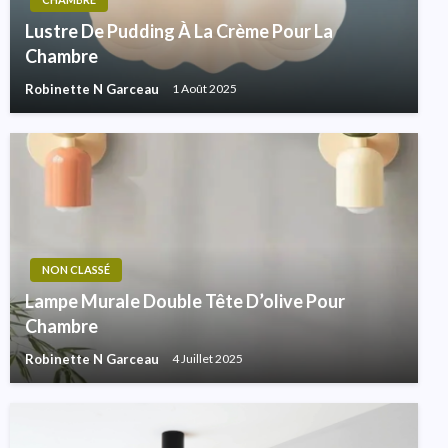
Lustre De Pudding À La Crème Pour La
Chambre
Robinette N Garceau
1 Août 2025
NON CLASSÉ
Lampe Murale Double Tête D’olive Pour
Chambre
Robinette N Garceau
4 Juillet 2025