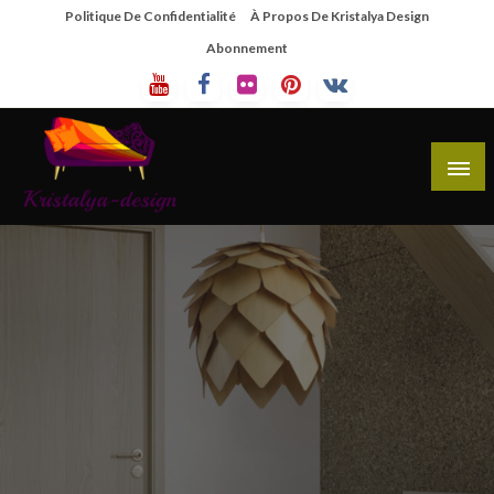
Skip
Politique De Confidentialité
À Propos De Kristalya Design
To
Abonnement
Content
Site De Partage De Design De Mobilier Créatif
Kristalya Design