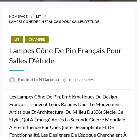
HOMEPAGE
LIT
LAMPES CÔNE DE PIN FRANÇAIS POUR SALLES D’ÉTUDE
LIT
CHAMBRE
Lampes Cône De Pin Français Pour
Salles D’étude
Posted
Robinette N Garceau
13 Janvier 2025
On
Les Lampes Cône De Pin, Emblématiques Du Design
Français, Trouvent Leurs Racines Dans Le Mouvement
Artistique Et Architectural Du Milieu Du XXe Siècle. Ce
Style, Qui A Émergé Après La Seconde Guerre Mondiale,
A Été Influencé Par Une Quête De Simplicité Et De
Fonctionnalité. Les Designers De L’époque Cherchaient À