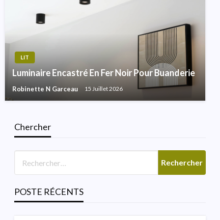
LIT
Luminaire Encastré En Fer Noir Pour Buanderie
Robinette N Garceau
15 Juillet 2026
Chercher
SALLE DE BAINS
Lumière De Vanité Moderne
Italienne Pour La Salle De
Poudre
POSTE RÉCENTS
Robinette N Garceau
3 Août 2026