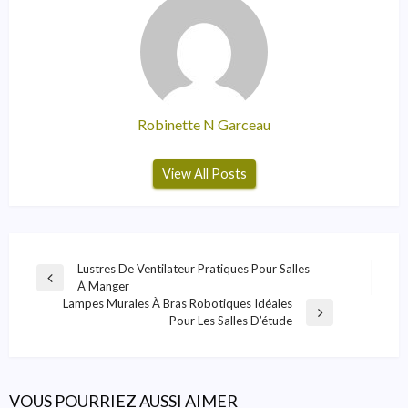
Robinette N Garceau
View All Posts
Navigation
Lustres De Ventilateur Pratiques Pour Salles
Previous
À Manger
De
Post
Lampes Murales À Bras Robotiques Idéales
Next
L’article
Pour Les Salles D’étude
Post
VOUS POURRIEZ AUSSI AIMER