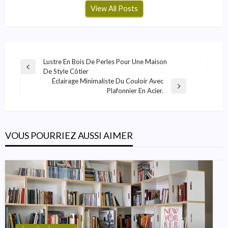
View All Posts
Navigation
Lustre En Bois De Perles Pour Une Maison
Previous
De Style Côtier
De
Post
Éclairage Minimaliste Du Couloir Avec
Next
L’article
Plafonnier En Acier.
Post
VOUS POURRIEZ AUSSI AIMER