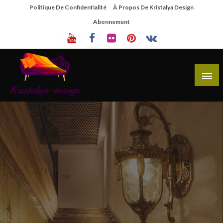
Skip
Politique De Confidentialité
À Propos De Kristalya Design
To
Abonnement
Content
Site De Partage De Design De Mobilier Créatif
Kristalya Design