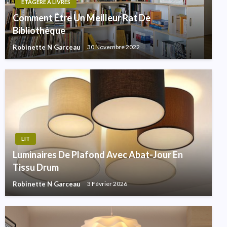
ÉTAGÈRE À LIVRES
Comment Être Un Meilleur Rat De
Bibliothèque
Robinette N Garceau
30 Novembre 2022
LIT
Luminaires De Plafond Avec Abat-Jour En
Tissu Drum
Robinette N Garceau
3 Février 2026