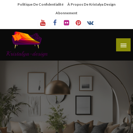
Skip
Politique De Confidentialité
À Propos De Kristalya Design
To
Abonnement
Content
Site De Partage De Design De Mobilier Créatif
Kristalya Design