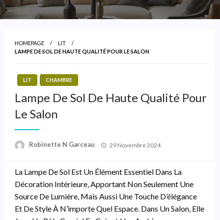
HOMEPAGE
LIT
LAMPE DE SOL DE HAUTE QUALITÉ POUR LE SALON
LIT
CHAMBRE
Lampe De Sol De Haute Qualité Pour
Le Salon
Posted
Robinette N Garceau
29 Novembre 2024
On
La Lampe De Sol Est Un Élément Essentiel Dans La
Décoration Intérieure, Apportant Non Seulement Une
Source De Lumière, Mais Aussi Une Touche D’élégance
Et De Style À N’importe Quel Espace. Dans Un Salon, Elle