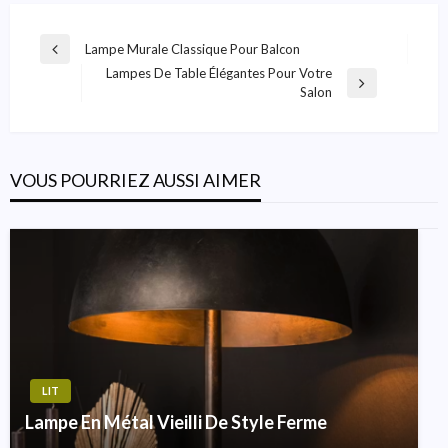
Navigation
Lampe Murale Classique Pour Balcon
Previous
De
Lampes De Table Élégantes Pour Votre
Post
Next
Salon
L’article
Post
VOUS POURRIEZ AUSSI AIMER
LIT
Lampe En Métal Vieilli De Style Ferme