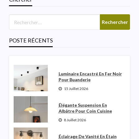
SALLE DE BAINS
Lumière De Vanité Moderne
Italienne Pour La Salle De
Poudre
POSTE RÉCENTS
Robinette N Garceau
3 Août 2026
Luminaire Encastré En Fer Noir
Pour Buanderie
15 Juillet 2026
Élégante Suspension En
Albâtre Pour Coin Cuisine
8 Juillet 2026
Éclairage De Vanité En Étain