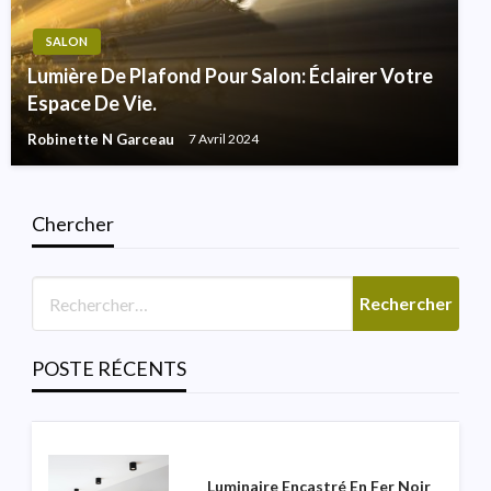
SALON
Lumière De Plafond Pour Salon: Éclairer Votre
Espace De Vie.
Robinette N Garceau
7 Avril 2024
Chercher
SALLE DE BAINS
Lumière De Vanité Moderne
Italienne Pour La Salle De
Poudre
POSTE RÉCENTS
Robinette N Garceau
3 Août 2026
Luminaire Encastré En Fer Noir