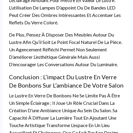
L’éclairage Ambiant Pour Mettre En Valeur Le Lustre.
L’utilisation De Lampes D’appoint Ou De Bandes LED
Peut Créer Des Ombres Intéressantes Et Accentuer Les
Reflets Du Verre Coloré.
De Plus, Pensez À Disposer Des Meubles Autour Du
Lustre Afin Qu’il Soit Le Point Focal Naturel De La Pièce.
Un Agencement Réfléchi Permet Non Seulement
D’améliorer L’esthétique Générale Mais Aussi
D’encourager Les Conversations Autour Du Luminaire.
Conclusion : L’impact Du Lustre En Verre
De Bonbons Sur L’ambiance De Votre Salon
Le Lustre En Verre De Bonbons Ne Se Limite Pas À Être
Un Simple Éclairage ; Il Joue Un Rôle Crucial Dans La
Création D’une Ambiance Unique Au Sein Du Salon. Sa
Capacité À Diffuser La Lumière Tout En Ajoutant Une
Touche Artistique Transforme L’espace En Un Lieu
Accueillant Et Chaleureux. Que Ce Soit Par Son Design