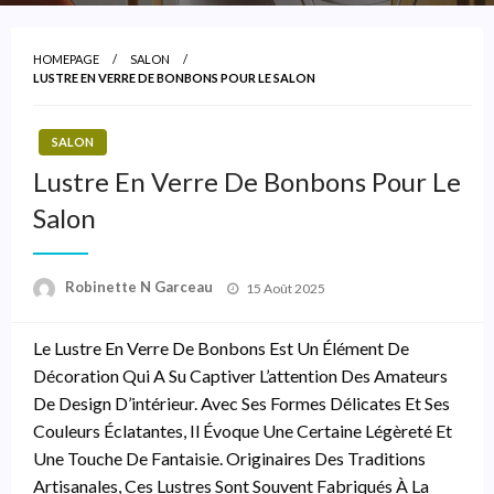
HOMEPAGE
SALON
LUSTRE EN VERRE DE BONBONS POUR LE SALON
SALON
Lustre En Verre De Bonbons Pour Le
Salon
Posted
Robinette N Garceau
15 Août 2025
On
Le Lustre En Verre De Bonbons Est Un Élément De
Décoration Qui A Su Captiver L’attention Des Amateurs
De Design D’intérieur. Avec Ses Formes Délicates Et Ses
Couleurs Éclatantes, Il Évoque Une Certaine Légèreté Et
Une Touche De Fantaisie. Originaires Des Traditions
Artisanales, Ces Lustres Sont Souvent Fabriqués À La