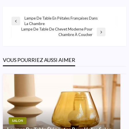
Navigation
Lampe De Table En Pétales Françaises Dans
Previous
La Chambre
De
Post
Lampe De Table De Chevet Moderne Pour
Next
L’article
Chambre À Coucher
Post
VOUS POURRIEZ AUSSI AIMER
SALON