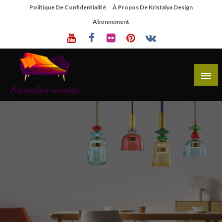
Skip
Politique De Confidentialité
À Propos De Kristalya Design
To
Abonnement
Content
Site De Partage De Design De Mobilier Créatif
Kristalya Design