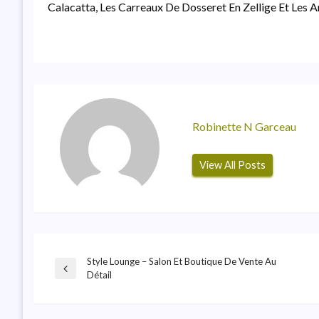
Calacatta, Les Carreaux De Dosseret En Zellige Et Les 
Robinette N Garceau
View All Posts
Style Lounge – Salon Et Boutique De Vente Au
Navigation
Previous
Détail
Post
De