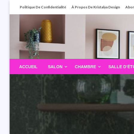
Skip
Politique De Confidentialité
À Propos De Kristalya Design
Abo
To
Content
ACCUEIL
SALON
CHAMBRE
SALLE D’ÉT