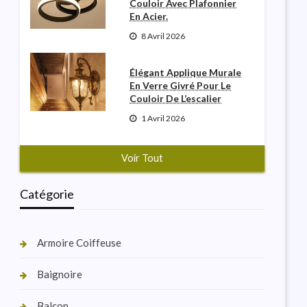
Couloir Avec Plafonnier
En Acier.
8 Avril 2026
Élégant Applique Murale
En Verre Givré Pour Le
Couloir De L’escalier
1 Avril 2026
Voir Tout
Catégorie
Armoire Coiffeuse
Baignoire
Balcon