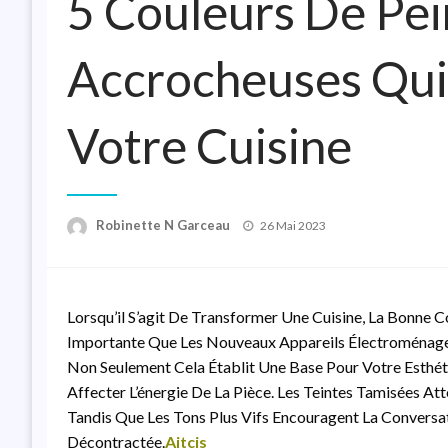
5 Couleurs De Pei
Accrocheuses Qui
Votre Cuisine
Posted
Robinette N Garceau
26 Mai 2023
On
Lorsqu’il S’agit De Transformer Une Cuisine, La Bonne C
Importante Que Les Nouveaux Appareils Électroménage
Non Seulement Cela Établit Une Base Pour Votre Esthét
Affecter L’énergie De La Pièce. Les Teintes Tamisées Att
Tandis Que Les Tons Plus Vifs Encouragent La Convers
Décontractée.
Aitcis