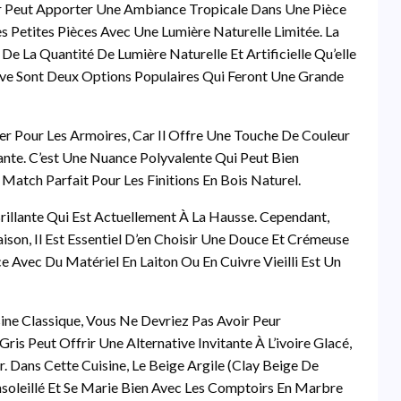
r Peut Apporter Une Ambiance Tropicale Dans Une Pièce
s Petites Pièces Avec Une Lumière Naturelle Limitée. La
e La Quantité De Lumière Naturelle Et Artificielle Qu’elle
ive Sont Deux Options Populaires Qui Feront Une Grande
er Pour Les Armoires, Car Il Offre Une Touche De Couleur
tante. C’est Une Nuance Polyvalente Qui Peut Bien
Match Parfait Pour Les Finitions En Bois Naturel.
rillante Qui Est Actuellement À La Hausse. Cependant,
son, Il Est Essentiel D’en Choisir Une Douce Et Crémeuse
e Avec Du Matériel En Laiton Ou En Cuivre Vieilli Est Un
ine Classique, Vous Ne Devriez Pas Avoir Peur
is Peut Offrir Une Alternative Invitante À L’ivoire Glacé,
r. Dans Cette Cuisine, Le Beige Argile (Clay Beige De
oleillé Et Se Marie Bien Avec Les Comptoirs En Marbre