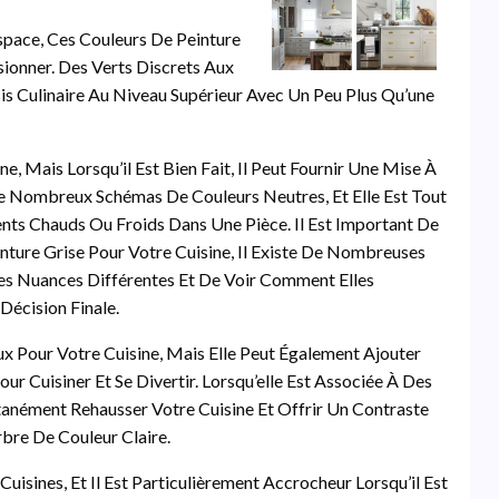
space, Ces Couleurs De Peinture
onner. Des Verts Discrets Aux
is Culinaire Au Niveau Supérieur Avec Un Peu Plus Qu’une
, Mais Lorsqu’il Est Bien Fait, Il Peut Fournir Une Mise À
De Nombreux Schémas De Couleurs Neutres, Et Elle Est Tout
ments Chauds Ou Froids Dans Une Pièce. Il Est Important De
ture Grise Pour Votre Cuisine, Il Existe De Nombreuses
ues Nuances Différentes Et De Voir Comment Elles
écision Finale.
 Pour Votre Cuisine, Mais Elle Peut Également Ajouter
r Cuisiner Et Se Divertir. Lorsqu’elle Est Associée À Des
tanément Rehausser Votre Cuisine Et Offrir Un Contraste
bre De Couleur Claire.
isines, Et Il Est Particulièrement Accrocheur Lorsqu’il Est