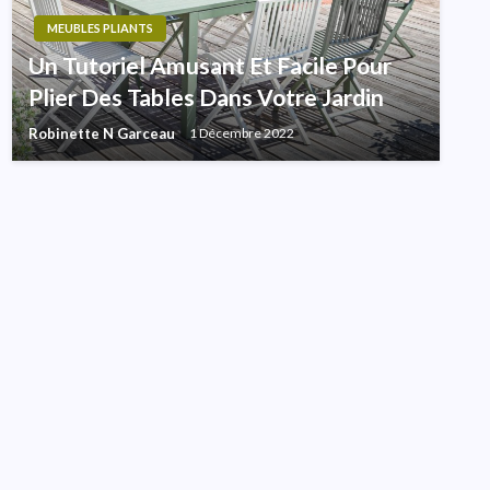
MEUBLES PLIANTS
Un Tutoriel Amusant Et Facile Pour
Plier Des Tables Dans Votre Jardin
Robinette N Garceau
1 Décembre 2022