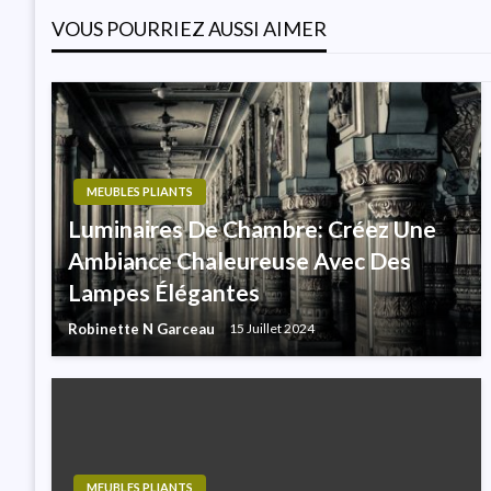
VOUS POURRIEZ AUSSI AIMER
L’article
MEUBLES PLIANTS
Luminaires De Chambre: Créez Une
Ambiance Chaleureuse Avec Des
Lampes Élégantes
Robinette N Garceau
15 Juillet 2024
MEUBLES PLIANTS