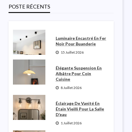
Salle De Poudre
POSTE RÉCENTS
Robinette N Garceau
3 Août 2026
Luminaire Encastré En Fer
Noir Pour Buanderie
15 Juillet 2026
Élégante Suspension En
Albâtre Pour Coin
Cuisine
8 Juillet 2026
Éclairage De Vanité En
Étain Vieilli Pour La Salle
D’eau
1 Juillet 2026