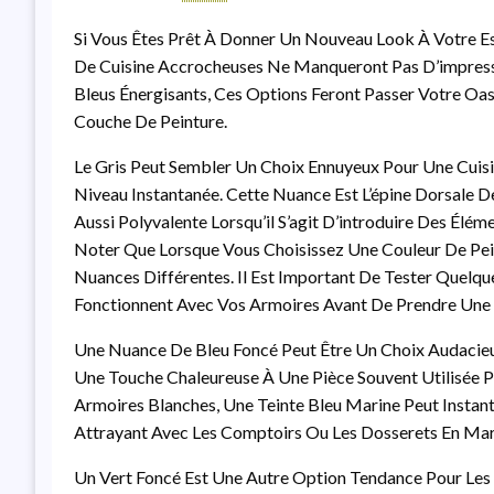
Si Vous Êtes Prêt À Donner Un Nouveau Look À Votre E
De Cuisine Accrocheuses Ne Manqueront Pas D’impressi
Bleus Énergisants, Ces Options Feront Passer Votre Oas
Couche De Peinture.
Le Gris Peut Sembler Un Choix Ennuyeux Pour Une Cuisine
Niveau Instantanée. Cette Nuance Est L’épine Dorsale 
Aussi Polyvalente Lorsqu’il S’agit D’introduire Des Élé
Noter Que Lorsque Vous Choisissez Une Couleur De Pein
Nuances Différentes. Il Est Important De Tester Quelq
Fonctionnent Avec Vos Armoires Avant De Prendre Une D
Une Nuance De Bleu Foncé Peut Être Un Choix Audacieux
Une Touche Chaleureuse À Une Pièce Souvent Utilisée Pou
Armoires Blanches, Une Teinte Bleu Marine Peut Instan
Attrayant Avec Les Comptoirs Ou Les Dosserets En Mar
Un Vert Foncé Est Une Autre Option Tendance Pour Les Cu