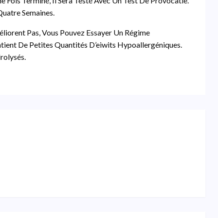
 Fois Terminé, Il Sera Testé Avec Un Test De Provocatie.
Quatre Semaines.
éliorent Pas, Vous Pouvez Essayer Un Régime
tient De Petites Quantités D’eiwits Hypoallergéniques.
rolysés.