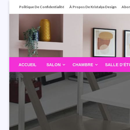
Skip
Politique De Confidentialité
À Propos De Kristalya Design
Abo
To
Content
ACCUEIL
SALON
CHAMBRE
SALLE D’ÉT