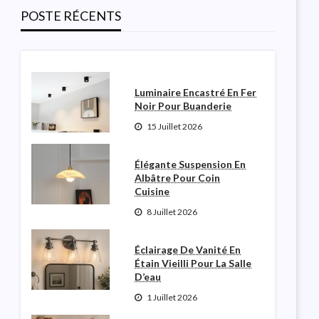
Salle De Poudre
POSTE RÉCENTS
Robinette N Garceau
3 Août 2026
Luminaire Encastré En Fer
Noir Pour Buanderie
15 Juillet 2026
Élégante Suspension En
Albâtre Pour Coin
Cuisine
8 Juillet 2026
Éclairage De Vanité En
Étain Vieilli Pour La Salle
D’eau
1 Juillet 2026