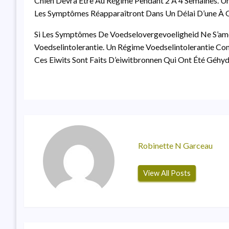
Chien Devra Être Au Régime Pendant 2 À 4 Semaines. Une
Les Symptômes Réapparaîtront Dans Un Délai D’une À 
Si Les Symptômes De Voedselovergevoeligheid Ne S’am
Voedselintolerantie. Un Régime Voedselintolerantie Con
Ces Eiwits Sont Faits D’eiwitbronnen Qui Ont Été Géhyd
Robinette N Garceau
View All Posts