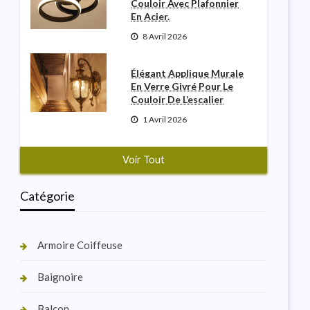
Couloir Avec Plafonnier
En Acier.
8 Avril 2026
Élégant Applique Murale
En Verre Givré Pour Le
Couloir De L’escalier
1 Avril 2026
Voir Tout
Catégorie
Armoire Coiffeuse
Baignoire
Balcon