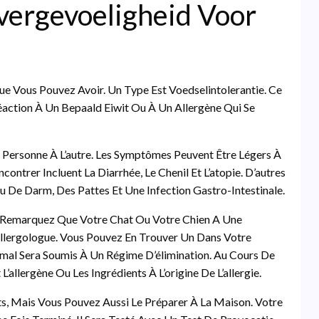
vergevoeligheid Voor
ue Vous Pouvez Avoir. Un Type Est Voedselintolerantie. Ce
action À Un Bepaald Eiwit Ou À Un Allergène Qui Se
 Personne À L’autre. Les Symptômes Peuvent Être Légers À
trer Incluent La Diarrhée, Le Chenil Et L’atopie. D’autres
e Darm, Des Pattes Et Une Infection Gastro-Intestinale.
 Remarquez Que Votre Chat Ou Votre Chien A Une
Allergologue. Vous Pouvez En Trouver Un Dans Votre
imal Sera Soumis À Un Régime D’élimination. Au Cours De
llergène Ou Les Ingrédients À L’origine De L’allergie.
ts, Mais Vous Pouvez Aussi Le Préparer À La Maison. Votre