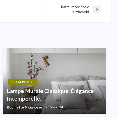
Batteurs Sur Socle
Next
KitchenAid
Post
CHAISE PLIANTE
Lampe Murale Classique: Élégance
Intemporelle.
Robinette N Garceau
20 Mai 2024