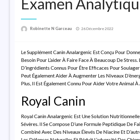
Examen Analytiq
Posted
Robinette N Garceau
26 Décembre 2022
On
Le Supplément Canin Analargenic Est Conçu Pour Donne
Besoin Pour L’aider À Faire Face À Beaucoup De Stress
D’ingrédients Connus Pour Être Efficaces Pour Soulager L
Peut Également Aider À Augmenter Les Niveaux D’énergi
Plus, Il Est Également Connu Pour Aider Votre Animal À
Royal Canin
Royal Canin Analargenic Est Une Solution Nutritionnelle
Sévères. Il Se Compose D’une Formule Peptidique De Fa
Combiné Avec Des Niveaux Élevés De Niacine Et D’autre
Les Défenses Naturelles Et Réduit L’adversité Des Chiens