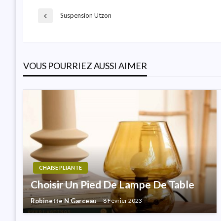
Navigation
Suspension Utzon
Previous
Post
De
VOUS POURRIEZ AUSSI AIMER
L’article
CHAISE PLIANTE
Choisir Un Pied De Lampe De Table
Robinette N Garceau
8 Février 2023